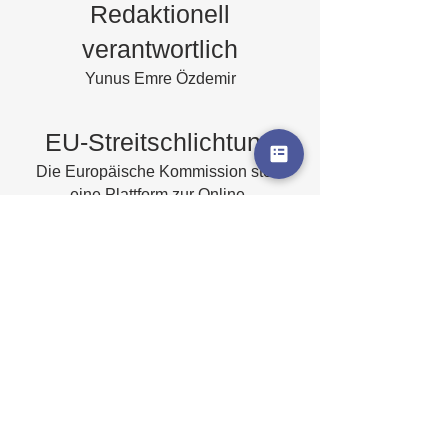
Redaktionell
verantwortlich
Yunus Emre Özdemir
EU-Streitschlichtung
Die Europäische Kommission stellt
eine Plattform zur Online-
Streitbeilegung (OS) bereit:
https://ec.europa.eu/consumers/odr/.
Unsere E-Mail-Adresse finden Sie
oben im Impressum.
Verbraucherstreitbeilegu
ng/Universalschlichtung
sstelle